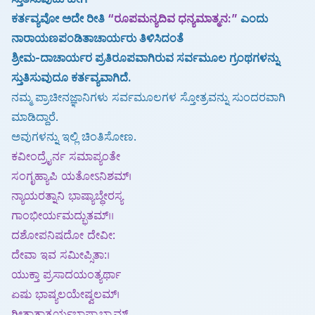
ಕರ್ತವ್ಯವೋ ಅದೇ ರೀತಿ
“ರೂಪಮನ್ಯದಿವ ಧನ್ಯಮಾತ್ಮನ:”
ಎಂದು
ನಾರಾಯಣಪಂಡಿತಾಚಾರ್ಯರು ತಿಳಿಸಿದಂತೆ
ಶ್ರೀಮ-ದಾಚಾರ್ಯರ ಪ್ರತಿರೂಪವಾಗಿರುವ ಸರ್ವಮೂಲ ಗ್ರಂಥಗಳನ್ನು
ಸ್ತುತಿಸುವುದೂ ಕರ್ತವ್ಯವಾಗಿದೆ.
ನಮ್ಮ ಪ್ರಾಚೀನಜ್ಞಾನಿಗಳು ಸರ್ವಮೂಲಗಳ ಸ್ತೋತ್ರವನ್ನು ಸುಂದರವಾಗಿ
ಮಾಡಿದ್ದಾರೆ.
ಅವುಗಳನ್ನು ಇಲ್ಲಿ ಚಿಂತಿಸೋಣ.
ಕವೀಂದ್ರೈರ್ನ ಸಮಾಪ್ಯಂತೇ
ಸಂಗೃಹ್ಯಾಪಿ ಯತೋऽನಿಶಮ್।
ನ್ಯಾಯರತ್ನಾನಿ ಭಾಷ್ಯಾಬ್ಧೇರಸ್ಯ
ಗಾಂಭೀರ್ಯಮದ್ಭುತಮ್।।
ದಶೋಪನಿಷದೋ ದೇವೀ:
ದೇವಾ ಇವ ಸಮೀಪ್ಸಿತಾ:।
ಯುಕ್ತಾ ಪ್ರಸಾದಯಂತ್ಯರ್ಥಾ
ಏಷು ಭಾಷ್ಯಲಯೇಷ್ವಲಮ್।
ಗೀತಾತಾತ್ಪರ್ಯಭಾಷ್ಯಾಭ್ಯಾಮ್