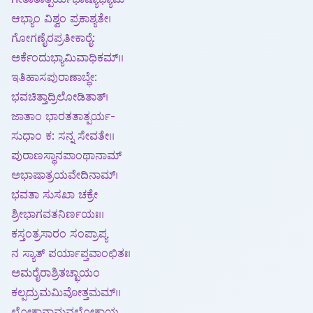
ಆಭ್ಯಾಂ ವಿಶ್ವಂ ಪ್ರಕಾಶ್ಯತೇ।
ಗೋಗಣೈರಪ್ರತೀಕಾರೈ:
ಅರ್ಕೆಂದುಭ್ಯಾಮಿವಾಧಿಕಮ್।।
ಇತಿಹಾಸಪುರಾಣಾಬ್ಧೇ:
ಭವಚಿತ್ತಾದ್ರಿಲೋಡಿತಾತ್।
ಜಾತಾಂ ಭಾರತತಾತ್ಪರ್ಯ-
ಸುಧಾಂ ಕ: ಸನ್ನ ಸೇವತೇ।।
ಪುರಾಣಸ್ಥಾನಪಾಂಥಾನಾಮ್
ಅಭಾಷಾತ್ರಯವೇದಿನಾಮ್।
ಭವತಾ ಸುಸಖಾ ಚಕ್ರೇ
ಶ್ರೀಭಾಗವತನಿರ್ಣಯಃ।।
ಕಸ್ತಂತ್ರಸಾರಂ ಸಂಪ್ರಾಪ್ಯ
ನ ಸ್ಯಾತ್ ಪರ್ಯಾಪ್ತವಾಂಛಿತಃ।
ಅಮರೈರಾಶ್ರಿತಚ್ಛಾಯಂ
ಕಲ್ಪದ್ರುಮಮಿವೋತ್ತಮಮ್।।
ಲೋಕಾನಾಮವಲೋಕಾಯ