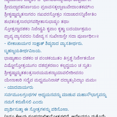
ಶ್ರೀಮದ್ಭಾರತನಿರ್ಣಯಂ ಪ್ರಣವಸತ್ಕಲ್ಪಾಣುವೇದಾಂತಕಮ್।।೧
ಶ್ರೀಕೃಷ್ಣಾಮೃತಸಾಗರಂ ನಖವರಸ್ತೋತ್ರಂ ಸದಾಚಾರಸನ್ನಿರ್ಣೀತಿಂ
ಶುಭತಂತ್ರಸಾರಭಗವದ್ಗೀತಾಸುಭಾಷ್ಯಂ ತಥಾ।
ಸ್ತೋತ್ರದ್ವಾದಶಕಂ ನಿಜೇಷ್ವಪಿ ಕೃಪಾಂ ಕೃತ್ವಾ ಬದರ್ಯಾಶ್ರಮಂ
ಪ್ರಾಪ್ಯ ವ್ಯಾಸಪದಂ ನಿಷೇವ್ಯ ಸ ಸುಖೇನಾಸ್ತೇ ಸದಾ ಪೂರ್ಣಧೀ:।।२
- ಟೀಕಾಚಾರ್ಯರ ಸಾಕ್ಷಾತ್ ಶಿಷ್ಯರಾದ ವ್ಯಾಸತೀರ್ಥರು.
ಬೃಹಜ್ಜಯತೀರ್ಥವಿಜಯ.
ಭಾಷ್ಯಾಣಾಂ ದಶಕಂ ಚ ಪಂಚಕಯುತಂ ತಿಸ್ರಶ್ಚ ನಿರ್ಣೀತಯೋ
ವಿಷ್ಣೋಸ್ತೋತ್ರಯುಗಂ ದಶಪ್ರಕರಣಂ ಕಲ್ಪದ್ವಯಂ ಚ ಸ್ತುತಿ:।
ಶ್ರೀಕೃಷ್ಣಾಮೃತತಂತ್ರಸಾರಯಮಕನ್ಯಾಯಾವಲೀದೀಪನಂ
ಯೇನಾಕಾರಿ ಸದೈವ ಮಧ್ವಮುನಿರಾಟ್ ದದ್ಯಾತ್ಸುವಿದ್ಯಾಂ ಮಮ।।
- ಯಾದವಾರ್ಯರು
ಸರ್ವಮೂಲಗ್ರಂಥಗಳ ಅಧ್ಯಯನವನ್ನು ಮಾಡುವ ಮಹಾಸೌಭಾಗ್ಯವನ್ನು
ನಮಗೆ ಕರುಣಿಸಲಿ ಎಂದು
ಪ್ರಾರ್ಥಿಸುತ್ತಾ ಈ ಸ್ತೋತ್ರಗಳನ್ನು ಪಠಿಸೋಣ.
(ಇನ್ನೂ ಕೇಲವು ಗ್ರಂಥಮಾಲಿಕಾಸ್ತೋತ್ರಗಳಿವೆ. ಅವೆಲ್ಲವನ್ನೂ ಮತ್ತೊಮ್ಮೆ