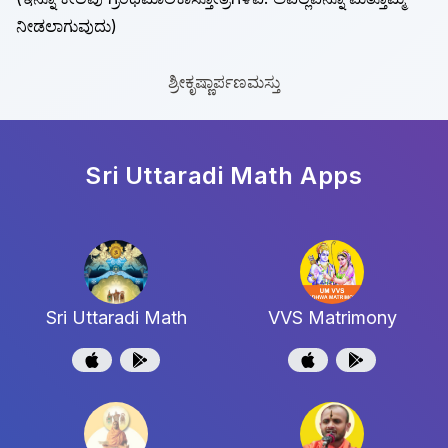
ನೀಡಲಾಗುವುದು)
ಶ್ರೀಕೃಷ್ಣಾರ್ಪಣಮಸ್ತು
Sri Uttaradi Math
Apps
Sri Uttaradi Math
VVS Matrimony