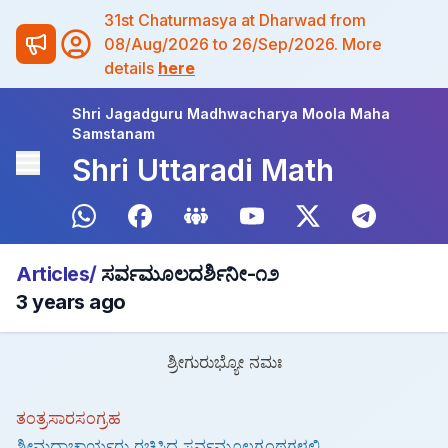
31st Chaturmasya at Dharwad from
08/Aug/2026 to 26/Sep/2026. More
details
here
Shri Jagadguru Madhwacharya Moola Maha
Samstanam
Shri Uttaradi Math
Articles/
ಸರ್ವಮೂಲದರ್ಶಿನೀ-೧೨
3 years ago
ಶ್ರೀಗುರುಭ್ಯೋ ನಮಃ
ತಂತ್ರಸಾರಸಂಗ್ರಹ
ಶ್ರೀಮದಾಚಾರ್ಯರು ರಚಿಸಿದ ಸರ್ವಮೂಲಗ್ರಂಥಗಳಲ್ಲಿ