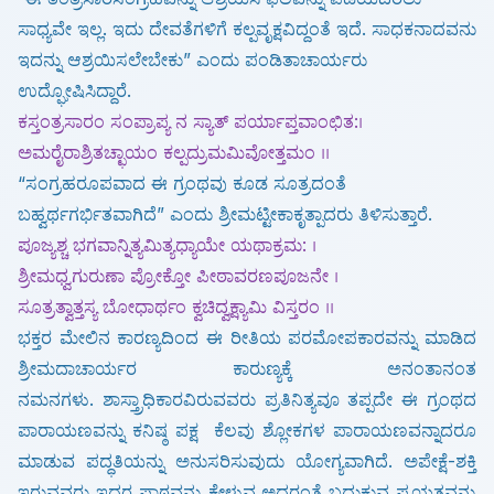
ಸಾಧ್ಯವೇ ಇಲ್ಲ.
ಇದು ದೇವತೆಗಳಿಗೆ ಕಲ್ಪವೃಕ್ಷವಿದ್ದಂತೆ ಇದೆ. ಸಾಧಕನಾದವನು
ಇದನ್ನು ಆಶ್ರಯಿಸಲೇಬೇಕು” ಎಂದು ಪಂಡಿತಾಚಾರ್ಯರು
ಉದ್ಘೋಷಿಸಿದ್ದಾರೆ.
ಕಸ್ತಂತ್ರಸಾರಂ ಸಂಪ್ರಾಪ್ಯ ನ ಸ್ಯಾತ್ ಪರ್ಯಾಪ್ತವಾಂಛಿತ:।
ಅಮರೈರಾಶ್ರಿತಚ್ಛಾಯಂ ಕಲ್ಪದ್ರುಮಮಿವೋತ್ತಮಂ ।।
“ಸಂಗ್ರಹರೂಪವಾದ ಈ ಗ್ರಂಥವು ಕೂಡ ಸೂತ್ರದಂತೆ
ಬಹ್ವರ್ಥಗರ್ಭಿತವಾಗಿದೆ” ಎಂದು ಶ್ರೀಮಟ್ಟೀಕಾಕೃತ್ಪಾದರು ತಿಳಿಸುತ್ತಾರೆ.
ಪೂಜ್ಯಶ್ಚ ಭಗವಾನ್ನಿತ್ಯಮಿತ್ಯಧ್ಯಾಯೇ ಯಥಾಕ್ರಮ: ।
ಶ್ರೀಮಧ್ವಗುರುಣಾ ಪ್ರೋಕ್ತೋ ಪೀಠಾವರಣಪೂಜನೇ ।
ಸೂತ್ರತ್ವಾತ್ತಸ್ಯ ಬೋಧಾರ್ಥಂ ಕ್ವಚಿದ್ವಕ್ಷ್ಯಾಮಿ ವಿಸ್ತರಂ ।।
ಭಕ್ತರ ಮೇಲಿನ ಕಾರಣ್ಯದಿಂದ ಈ ರೀತಿಯ ಪರಮೋಪಕಾರವನ್ನು ಮಾಡಿದ
ಶ್ರೀಮದಾಚಾರ್ಯರ ಕಾರುಣ್ಯಕ್ಕೆ ಅನಂತಾನಂತ
ನಮನಗಳು.
ಶಾಸ್ತ್ರಾಧಿಕಾರವಿರುವವರು ಪ್ರತಿನಿತ್ಯವೂ ತಪ್ಪದೇ ಈ ಗ್ರಂಥದ
ಪಾರಾಯಣವನ್ನು ಕನಿಷ್ಠ ಪಕ್ಷ
ಕೆಲವು ಶ್ಲೋಕಗಳ ಪಾರಾಯಣವನ್ನಾದರೂ
ಮಾಡುವ ಪದ್ಧತಿಯನ್ನು ಅನುಸರಿಸುವುದು ಯೋಗ್ಯವಾಗಿದೆ.
ಅಪೇಕ್ಷೆ-ಶಕ್ತಿ
ಇರುವವರು ಇದರ ಪಾಠವನ್ನು ಕೇಳುವ ಅದರಂತೆ ಬದುಕುವ ಪ್ರಯತ್ನವನ್ನು