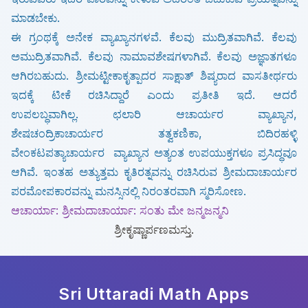
ಮಾಡಬೇಕು.
ಈ ಗ್ರಂಥಕ್ಕೆ ಅನೇಕ ವ್ಯಾಖ್ಯಾನಗಳವೆ. ಕೆಲವು ಮುದ್ರಿತವಾಗಿವೆ.
ಕೆಲವು
ಅಮುದ್ರಿತವಾಗಿವೆ. ಕೆಲವು ನಾಮಾವಶೇಷಗಳಾಗಿವೆ. ಕೆಲವು ಅಜ್ಞಾತಗಳೂ
ಆಗಿರಬಹುದು.
ಶ್ರೀಮಟ್ಟೀಕಾಕೃತ್ಪಾದರ ಸಾಕ್ಷಾತ್ ಶಿಷ್ಯರಾದ ವಾಸತೀರ್ಥರು
ಇದಕ್ಕೆ ಟೀಕೆ ರಚಿಸಿದ್ದಾರೆ ಎಂದು ಪ್ರತೀತಿ ಇದೆ. ಆದರೆ
ಉಪಲಬ್ಧವಾಗಿಲ್ಲ.
ಛಲಾರಿ ಆಚಾರ್ಯರ ವ್ಯಾಖ್ಯಾನ,
ಶೇಷಚಂದ್ರಿಕಾಚಾರ್ಯರ ತತ್ವಕಣಿಕಾ, ಬಿದಿರಹಳ್ಳಿ
ವೇಂಕಟಪತ್ಯಾಚಾರ್ಯರ
ವ್ಯಾಖ್ಯಾನ ಅತ್ಯಂತ ಉಪಯುಕ್ತಗಳೂ ಪ್ರಸಿದ್ಧವೂ
ಆಗಿವೆ.
ಇಂತಹ ಅತ್ಯುತ್ತಮ ಕೃತಿರತ್ನವನ್ನು ರಚಿಸಿರುವ ಶ್ರೀಮದಾಚಾರ್ಯರ
ಪರಮೋಪಕಾರವನ್ನು ಮನಸ್ಸಿನಲ್ಲಿ ನಿರಂತರವಾಗಿ ಸ್ಮರಿಸೋಣ.
ಆಚಾರ್ಯಾ: ಶ್ರೀಮದಾಚಾರ್ಯಾ: ಸಂತು ಮೇ ಜನ್ಮಜನ್ಮನಿ
ಶ್ರೀಕೃಷ್ಣಾರ್ಪಣಮಸ್ತು.
Sri Uttaradi Math
Apps