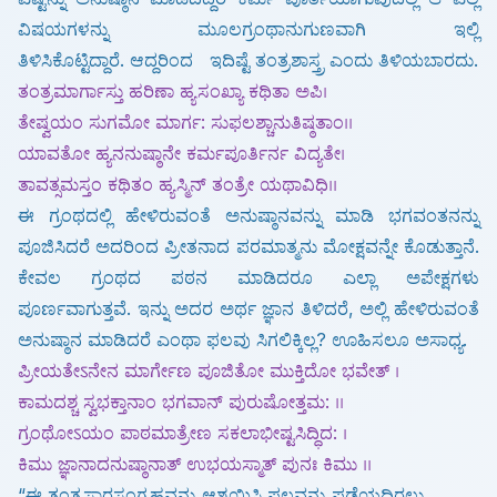
ವಿಷಯಗಳನ್ನು ಮೂಲಗ್ರಂಥಾನುಗುಣವಾಗಿ ಇಲ್ಲಿ
ತಿಳಿಸಿಕೊಟ್ಟಿದ್ದಾರೆ.
ಆದ್ದರಿಂದ ಇದಿಷ್ಟೆ ತಂತ್ರಶಾಸ್ತ್ರ ಎಂದು ತಿಳಿಯಬಾರದು.
ತಂತ್ರಮಾರ್ಗಾಸ್ತು ಹರಿಣಾ ಹ್ಯಸಂಖ್ಯಾ ಕಥಿತಾ ಅಪಿ।
ತೇಷ್ವಯಂ ಸುಗಮೋ ಮಾರ್ಗ: ಸುಫಲಶ್ಚಾನುತಿಷ್ಠತಾಂ।।
ಯಾವತೋ ಹ್ಯನನುಷ್ಠಾನೇ ಕರ್ಮಪೂರ್ತಿರ್ನ ವಿದ್ಯತೇ।
ತಾವತ್ಸಮಸ್ತಂ ಕಥಿತಂ ಹ್ಯಸ್ಮಿನ್ ತಂತ್ರೇ ಯಥಾವಿಧಿ।।
ಈ ಗ್ರಂಥದಲ್ಲಿ ಹೇಳಿರುವಂತೆ ಅನುಷ್ಠಾನವನ್ನು ಮಾಡಿ ಭಗವಂತನನ್ನು
ಪೂಜಿಸಿದರೆ
ಅದರಿಂದ ಪ್ರೀತನಾದ ಪರಮಾತ್ಮನು ಮೋಕ್ಷವನ್ನೇ ಕೊಡುತ್ತಾನೆ.
ಕೇವಲ ಗ್ರಂಥದ ಪಠನ ಮಾಡಿದರೂ ಎಲ್ಲಾ ಅಪೇಕ್ಷಗಳು
ಪೂರ್ಣವಾಗುತ್ತವೆ.
ಇನ್ನು ಅದರ ಅರ್ಥ ಜ್ಞಾನ ತಿಳಿದರೆ, ಅಲ್ಲಿ ಹೇಳಿರುವಂತೆ
ಅನುಷ್ಠಾನ ಮಾಡಿದರೆ ಎಂಥಾ ಫಲವು ಸಿಗಲಿಕ್ಕಿಲ್ಲ? ಊಹಿಸಲೂ ಅಸಾಧ್ಯ.
ಪ್ರೀಯತೇऽನೇನ ಮಾರ್ಗೇಣ ಪೂಜಿತೋ ಮುಕ್ತಿದೋ ಭವೇತ್ ।
ಕಾಮದಶ್ಚ ಸ್ವಭಕ್ತಾನಾಂ ಭಗವಾನ್ ಪುರುಷೋತ್ತಮ: ।।
ಗ್ರಂಥೋऽಯಂ ಪಾಠಮಾತ್ರೇಣ ಸಕಲಾಭೀಷ್ಟಸಿದ್ಧಿದ: ।
ಕಿಮು ಜ್ಞಾನಾದನುಷ್ಠಾನಾತ್ ಉಭಯಸ್ಮಾತ್ ಪುನಃ ಕಿಮು ।।
“ಈ ತಂತ್ರಸಾರಸಂಗ್ರಹವನ್ನು ಆಶ್ರಯಿಸಿ ಫಲವನ್ನು ಪಡೆಯದಿರಲು