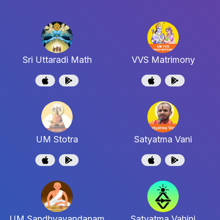
Sri Uttaradi Math
VVS Matrimony
UM Stotra
Satyatma Vani
UM Sandhyavandanam
Satyatma Vahini